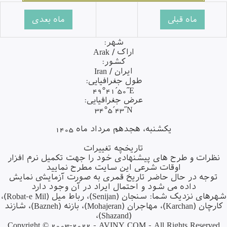
شهر:
اراک / Arak
کشور:
ایران / Iran
طول جغرافیایی:
49°41´50˝E
عرض جغرافیایی:
34°5´43˝N
یکشنبه، هجدهم مرداد ماه 1405
تاریخچه تغییرات
نظرات و طرح های پیشنهادی خود را جهت تکمیل نرم افزار
اوقات شرعی این سایت مطرح نمایید
توجه در حال حاضر تاریخ قمری به صورت آزمایشی نمایش
داده می شود و احتمال ایراد در آن وجود دارد
رهای نزدیک شما:
سنجان (Senijan)
،
رباط میل (Robat-e Mil)
،
ارچان (Karchan)
،
مهاجران (Mohajeran)
،
بازنه (Bazneh)
،
شازند
،
(Shazand)
Copyright © 2003-2022 -
AVINY.COM
- All Rights Reserved