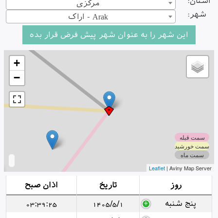
استان:
مرکزی
شهر:
اراک - Arak
+
−
سمت قبله
سمت خورشید
سمت ماه
Leaflet
| Aviny Map Server
روز
تاریخ
اذان صبح
پنج شنبه
1405/5/1
03:39:25