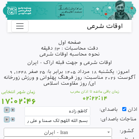
اوقات شرعی
صفحه اول
دقت محاسبات : 3± دقیقه
نحوه محاسبه اوقات شرعی
اوقات شرعی و جهت قبله اراک - ایران
امروز: یکشنبه 18 مرداد 1405 برابر با: 25 صفر 1448, 9
آگوست 2026 مناسبت: روز فرهنگ پهلوانی و ورزش زورخانه
ای/ روز مقاومت اسلامی
زمان باقی مانده تا اذان مغرب
زمان شهر انتخابی
02:22:14
17:02:46
ذان
باصدای:
ناجات باصدای:
کشور:
ایران - Iran