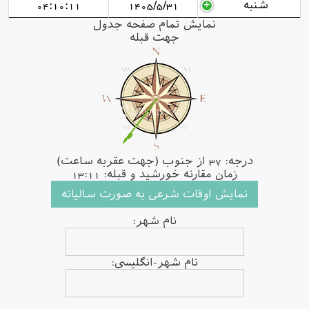
شنبه
1405/5/31
04:10:11
نمایش تمام صفحه جدول
جهت قبله
درجه: 37 از جنوب (جهت عقربه ساعت)
زمان مقارنه خورشید و قبله: 13:11
نام شهر:
نام شهر-انگلیسی: