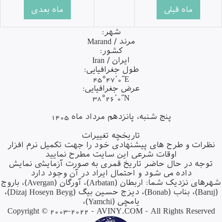
شهر:
مرند / Marand
کشور:
ایران / Iran
طول جغرافیایی:
45°47´0˝E
عرض جغرافیایی:
38°26´0˝N
پنج شنبه، پانزدهم مرداد ماه 1405
تاریخچه تغییرات
نظرات و طرح های پیشنهادی خود را جهت تکمیل نرم افزار
اوقات شرعی این سایت مطرح نمایید
توجه در حال حاضر تاریخ قمری به صورت آزمایشی نمایش
داده می شود و احتمال ایراد در آن وجود دارد
رهای نزدیک شما:
اربطان (Arbatan)
،
آورگان (Avergan)
،
باروج
(B
،
بناب (Bonab)
،
دیزج حسین بیگ (Dizaj Hoseyn Beyg)
،
یامچی (Yamchi)
،
Copyright © 2003-2022 -
AVINY.COM
- All Rights Reserved