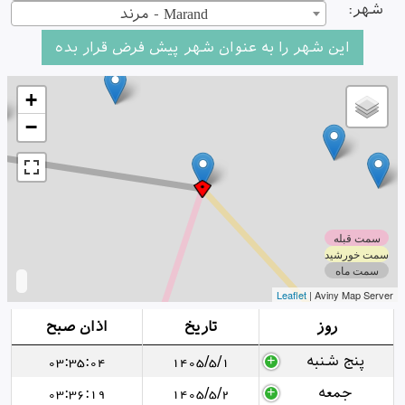
شهر:
مرند - Marand
+
−
سمت قبله
سمت خورشید
سمت ماه
Leaflet
| Aviny Map Server
روز
تاریخ
اذان صبح
پنج شنبه
1405/5/1
03:35:04
جمعه
1405/5/2
03:36:19