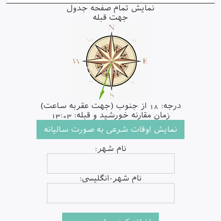
نمایش تمام صفحه جدول
جهت قبله
درجه: 18 از جنوب (جهت عقربه ساعت)
زمان مقارنه خورشید و قبله: 13:03
نام شهر:
نام شهر-انگلیسی: