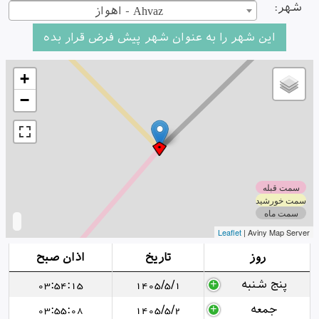
شهر:
اهواز - Ahvaz
+
−
سمت قبله
سمت خورشید
سمت ماه
Leaflet
| Aviny Map Server
روز
تاریخ
اذان صبح
پنج شنبه
1405/5/1
03:54:15
جمعه
1405/5/2
03:55:08