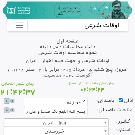
اوقات شرعی
صفحه اول
دقت محاسبات : 3± دقیقه
نحوه محاسبه اوقات شرعی
اوقات شرعی و جهت قبله اهواز - ایران
امروز: پنج شنبه 15 مرداد 1405 برابر با: 22 صفر 1448, 6
آگوست 2026 مناسبت:
زمان باقی مانده تا اذان صبح
زمان شهر انتخابی
06:24:23
21:42:37
ذان
باصدای:
ناجات باصدای:
کشور:
ایران - Iran
استان:
خوزستان