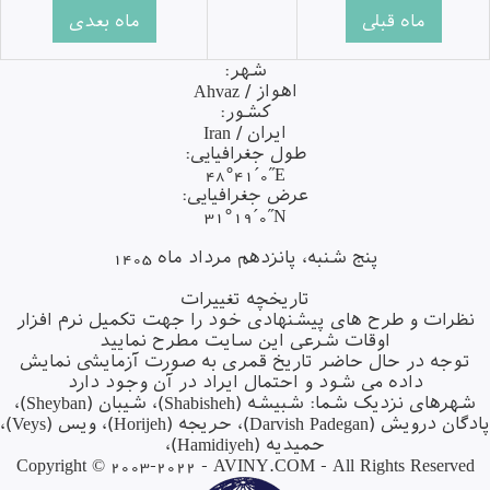
شهر:
اهواز / Ahvaz
کشور:
ایران / Iran
طول جغرافیایی:
48°41´0˝E
عرض جغرافیایی:
31°19´0˝N
پنج شنبه، پانزدهم مرداد ماه 1405
تاریخچه تغییرات
نظرات و طرح های پیشنهادی خود را جهت تکمیل نرم افزار
اوقات شرعی این سایت مطرح نمایید
توجه در حال حاضر تاریخ قمری به صورت آزمایشی نمایش
داده می شود و احتمال ایراد در آن وجود دارد
شهرهای نزدیک شما:
شبیشه (Shabisheh)
،
شیبان (Sheyban)
،
ان درویش (Darvish Padegan)
،
حریجه (Horijeh)
،
ویس (Veys)
،
حمیدیه (Hamidiyeh)
،
Copyright © 2003-2022 -
AVINY.COM
- All Rights Reserved