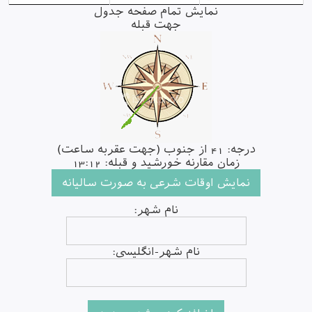
نمایش تمام صفحه جدول
جهت قبله
درجه: 41 از جنوب (جهت عقربه ساعت)
زمان مقارنه خورشید و قبله: 13:12
نام شهر:
نام شهر-انگلیسی: