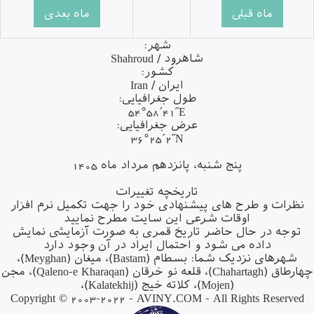
شهر:
شاهرود / Shahroud
کشور:
ایران / Iran
طول جغرافیایی:
54°58´41˝E
عرض جغرافیایی:
36°25´2˝N
پنج شنبه، پانزدهم مرداد ماه 1405
تاریخچه تغییرات
نظرات و طرح های پیشنهادی خود را جهت تکمیل نرم افزار
اوقات شرعی این سایت مطرح نمایید
توجه در حال حاضر تاریخ قمری به صورت آزمایشی نمایش
داده می شود و احتمال ایراد در آن وجود دارد
شهرهای نزدیک شما:
بسطام (Bastam)
،
میغان (Meyghan)
،
رطاق (Chahartagh)
،
قلعه نو خرقان (Qaleno-e Kharaqan)
،
مجن
(Mojen)
،
کلاته خیج (Kalatekhij)
،
Copyright © 2003-2022 -
AVINY.COM
- All Rights Reserved