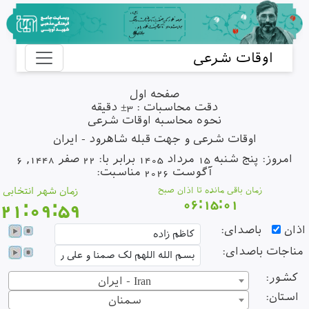
اوقات شرعی
صفحه اول
دقت محاسبات : 3± دقیقه
نحوه محاسبه اوقات شرعی
اوقات شرعی و جهت قبله شاهرود - ایران
امروز: پنج شنبه 15 مرداد 1405 برابر با: 22 صفر 1448, 6
آگوست 2026 مناسبت:
زمان باقی مانده تا اذان صبح
زمان شهر انتخابی
06:15:01
21:09:59
ذان
باصدای:
ناجات باصدای:
کشور:
ایران - Iran
استان:
سمنان