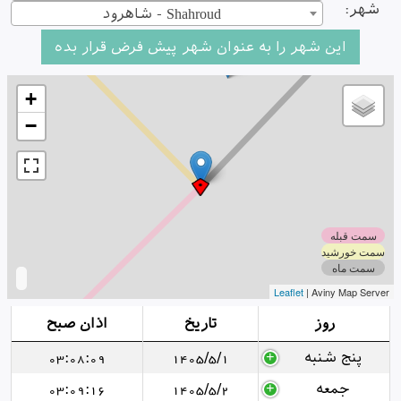
شهر:
شاهرود - Shahroud
+
−
سمت قبله
سمت خورشید
سمت ماه
Leaflet
| Aviny Map Server
روز
تاریخ
اذان صبح
پنج شنبه
1405/5/1
03:08:09
جمعه
1405/5/2
03:09:16